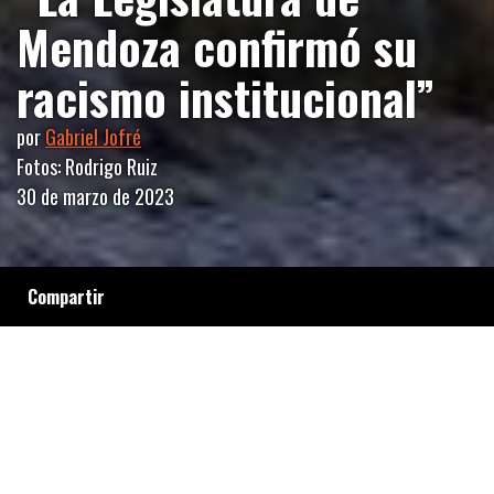
Mendoza confirmó su
racismo institucional”
por
Gabriel Jofré
Fotos: Rodrigo Ruiz
30 de marzo de 2023
Compartir
La Cámara de Diputados de Mendoza aprobó
una resolución que considera que “los
mapuches no deben ser considerados pueblos
originarios argentinos”. Gabriel Jofré, werkén
de Malalweche, comunidad mapuche del sur
mendocino, analiza las graves consecuencias
que puede traer esta medida negacionista.