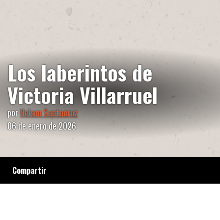
Los laberintos de
Victoria Villarruel
por
Nelson Santacruz
06 de enero de 2026
Compartir
En el libro “La Generala”, Emilia Delfino
presenta su investigación sobre la
Vicepresidenta desentrañando los hilos del
poder, su ideología militar y las internas en la