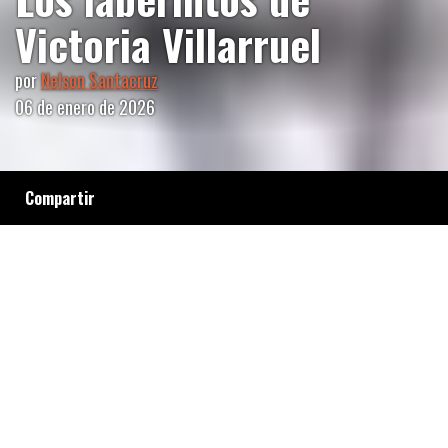
Victoria Villarruel
por
Nelson Santacruz
06 de enero de 2026
Compartir
En el libro “La Generala”, Emilia Delfino
presenta su investigación sobre la
Vicepresidenta desentrañando los hilos del
poder, su ideología militar y las internas en la
cúspide del Gobierno. Cómo adaptó su
discurso para crecer políticamente y por qué
libra una batalla feroz contra Karina Milei.