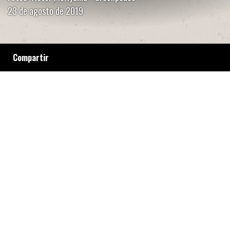
23 de agosto de 2019
Compartir
El abogado ambientalista Enrique Viale cuenta
que los incendios en el Amazonas se sustentan
en la retórica del presidente Bolsonaro,
promotor de un ecocidio que deberá juzgarse
en Tribunales Internacionales. Los límites de
la frontera agropecuaria, la devastación de
reservas indígenas y una problemática que
atraviesa a Argentina y a toda América Latina.