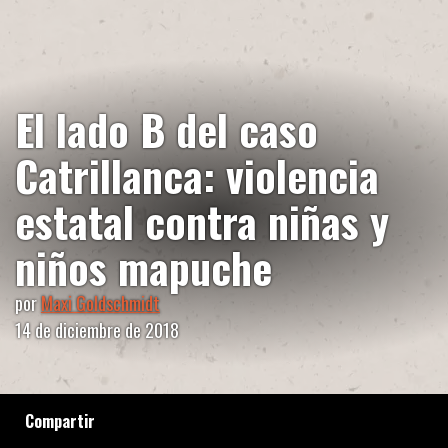
El lado B del caso
Catrillanca: violencia
estatal contra niñas y
niños mapuche
por
Maxi Goldschmidt
14 de diciembre de 2018
Compartir