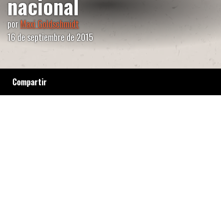
nacional
por
Maxi Goldschmidt
16 de septiembre de 2015
Compartir
De una oficina porteña a todo el mundo este
es el trabajo que realiza el Equipo Argentino
de Antropología Forense. Sin embargo en la
Argentina no podrá seguir con la búsqueda de
desaparecidos porque el Estado incumplió en
los pagos.