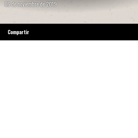
06 de noviembre de 2019
Compartir
La presidenta y el vice de la cooperativa que
gestiona el Hotel Bauen desde hace 16 años
comparten sus reflexiones en un contexto de
nueva amenaza de desalojo judicial. En una
charla en el emblemático edificio de Callao
360, que hoy alberga también otras
experiencias de autogestión, entre ellas a
Cítrica.