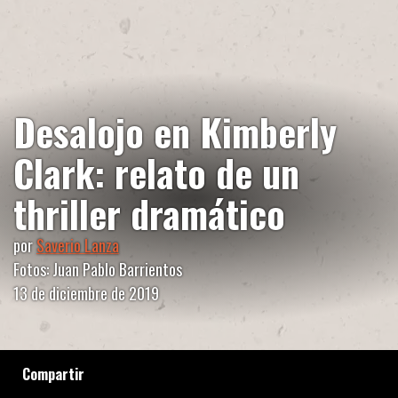
Desalojo en Kimberly
Clark: relato de un
thriller dramático
por
Saverio Lanza
Fotos: Juan Pablo Barrientos
13 de diciembre de 2019
Compartir