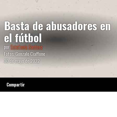
Basta de abusadores en
el fútbol
por
Estefanía Santoro
Fotos: Gonzalo Ciaffone
30 de mayo de 2022
Compartir
A pesar de que existen cinco testimonios
contra el entrenador de fútbol femenino Diego
Guacci, la AFA se niega a apartarlo de sus
funciones, mientras continúa en contacto con
menores en el club Defensa y Justicia.