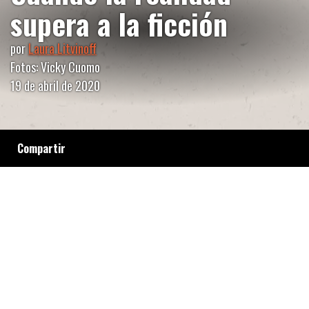
supera a la ficción
por
Laura Litvinoff
Fotos: Vicky Cuomo
19 de abril de 2020
Compartir
El cine y el teatro independiente ensayan
estrategias de subsistencia para que los
puestos de trabajo y los espacios de creación
no se vean forzados a un final anunciado.