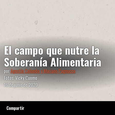
El campo que nutre la
Soberanía Alimentaria
por
Agustín Colombo y Mariano Pagnucco
Fotos: Vicky Cuomo
16 de junio de 2020
Compartir