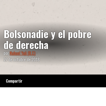
Bolsonadie y el pobre
de derecha
por
Nahuel Yali (B.C)
27 de octubre de 2018
Compartir