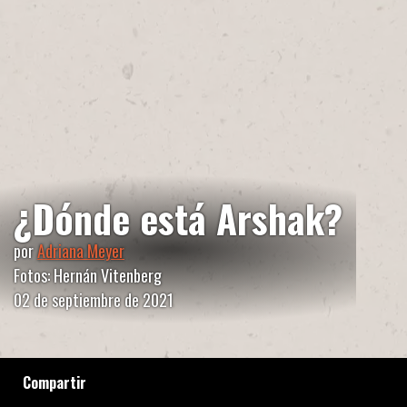
¿Dónde está Arshak?
por
Adriana Meyer
Fotos: Hernán Vitenberg
02 de septiembre de 2021
Compartir