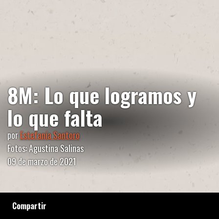
8M: Lo que logramos y
lo que falta
por
Estefanía Santoro
Fotos: Agustina Salinas
09 de marzo de 2021
Compartir