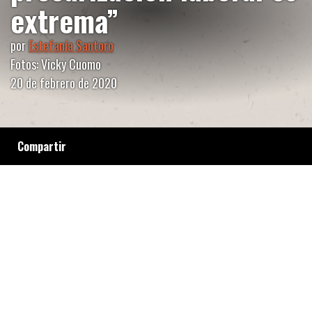
extrema”
por
Estefanía Santoro
Fotos: Vicky Cuomo
20 de febrero de 2020
Compartir
Les trabajadores de WTTJ hacen ropa con onda
y mucho más; también van en contra de la
lógica perversa del mercado y el trabajo
esclavo que se llevó las vidas de pibxs en los
barrios de Flores y Caballito. Sus
producciones tienen como protagonistas a
personas con diversidad funcional, activistas
gordes, feministas, negras, lesbianas, trans,
no binaries, gays y nuevas masculinidades.