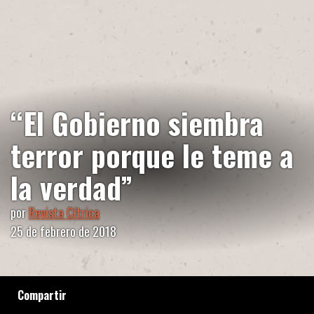
“El Gobierno siembra
terror porque le teme a
la verdad”
por
Revista Cítrica
25 de febrero de 2018
Compartir